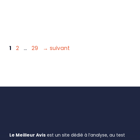
Page
Page
Page
1
2
…
29
→
suivant
Le Meilleur Avis
est un site dédié à l’analyse, au test