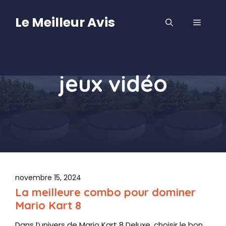
Aller
au
Le Meilleur Avis
MENU
contenu
jeux vidéo
novembre 15, 2024
La meilleure combo pour dominer
Mario Kart 8
Dans l’univers de Mario Kart 8 Deluxe, choisir le bon