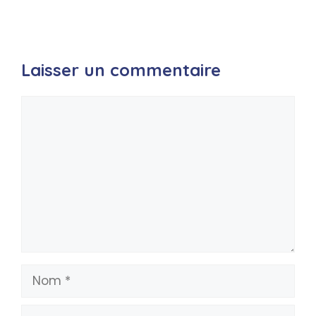
Laisser un commentaire
Commentaire
Nom
E-