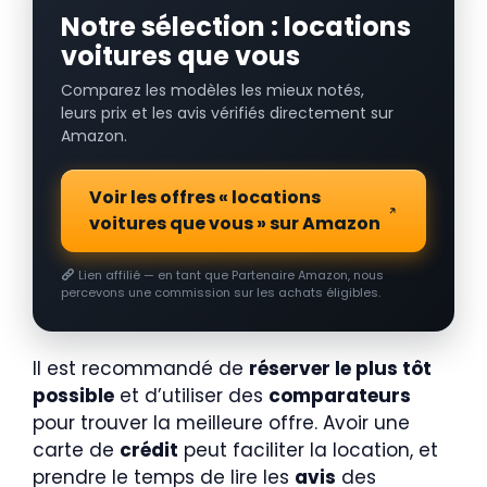
Notre sélection : locations
voitures que vous
Comparez les modèles les mieux notés,
leurs prix et les avis vérifiés directement sur
Amazon.
Voir les offres « locations
voitures que vous » sur Amazon
Lien affilié — en tant que Partenaire Amazon, nous
percevons une commission sur les achats éligibles.
Il est recommandé de
réserver le plus tôt
possible
et d’utiliser des
comparateurs
pour trouver la meilleure offre. Avoir une
carte de
crédit
peut faciliter la location, et
prendre le temps de lire les
avis
des