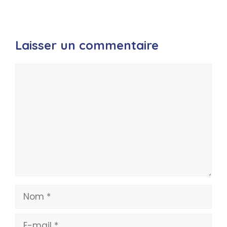
Laisser un commentaire
Commentaire
Nom
E-