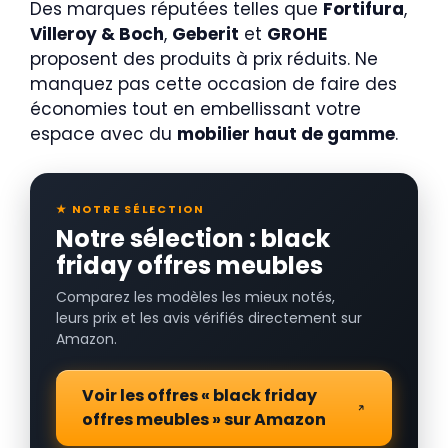
Des marques réputées telles que
Fortifura
,
Villeroy & Boch
,
Geberit
et
GROHE
proposent des produits à prix réduits. Ne
manquez pas cette occasion de faire des
économies tout en embellissant votre
espace avec du
mobilier haut de gamme
.
★ NOTRE SÉLECTION
Notre sélection : black
friday offres meubles
Comparez les modèles les mieux notés,
leurs prix et les avis vérifiés directement sur
Amazon.
Voir les offres « black friday
offres meubles » sur Amazon