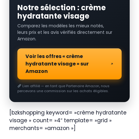
Notre sélection : crème
hydratante visage
Comparez les modèles les mieux notés,
leurs prix et les avis vérifiés directement sur
Amazon.
Voir les offres « crème
hydratante visage » sur
Amazon
Lien affilié — en tant que Partenaire Amazon, nous
percevons une commission sur les achats éligibles.
[bzkshopping keyword= »crème hydratante
visage » count= »4″ template= »grid »
merchants= »amazon »]