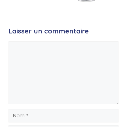
Laisser un commentaire
Commentaire
Nom