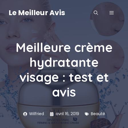
Aller
au
Le Meilleur Avis
MENU
contenu
Meilleure crème
hydratante
visage : test et
avis
Wilfried
avril 16, 2019
Beauté