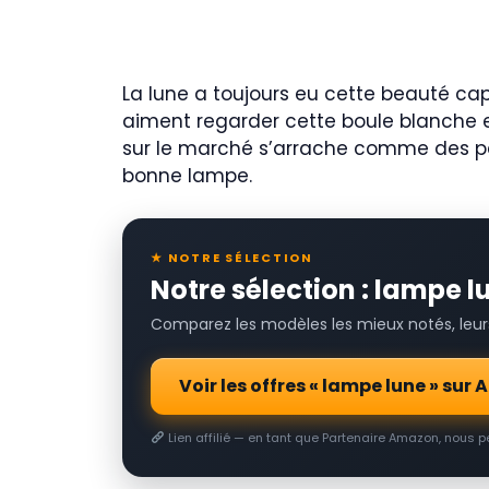
La lune a toujours eu cette beauté cap
aiment regarder cette boule blanche et
sur le marché s’arrache comme des pet
bonne lampe.
★ NOTRE SÉLECTION
Notre sélection : lampe l
Comparez les modèles les mieux notés, leurs 
Voir les offres « lampe lune » su
Lien affilié — en tant que Partenaire Amazon, nous 