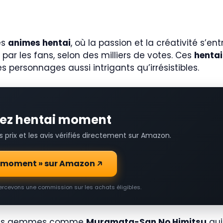
es
animes hentai
, où la passion et la créativité s’e
ar les fans, selon des milliers de votes. Ces
hentai
s personnages aussi intrigants qu’irrésistibles.
vrez hentai moment
prix et les avis vérifiés directement sur Amazon.
ai moment » sur Amazon
percevons une commission sur les achats éligibles.
r des gemmes comme
Muramata-San No Himitsu
qui