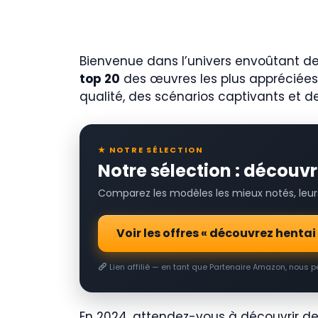
Bienvenue dans l’univers envoûtant d
top 20
des œuvres les plus appréciées p
qualité, des scénarios captivants et de
★ NOTRE SÉLECTION
Notre sélection : décou
Comparez les modèles les mieux notés, leurs 
Voir les offres « découvrez hent
Lien affilié — en tant que Partenaire Amazon, nous 
En 2024, attendez-vous à découvri