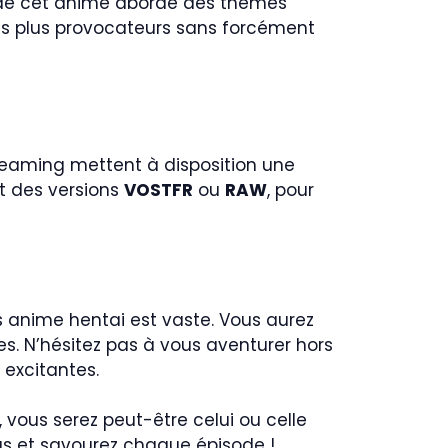
 de cet anime aborde des thèmes
its plus provocateurs sans forcément
treaming mettent à disposition une
nt des versions
VOSTFR
ou
RAW
, pour
s anime hentai est vaste. Vous aurez
. N’hésitez pas à vous aventurer hors
 excitantes.
, vous serez peut-être celui ou celle
s et savourez chaque épisode !