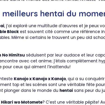
 meilleurs hentai du mome
ai
, j’ai exploré une multitude d’œuvres et je peux vo
ble Black
est souvent cité comme une référence in
les. Même si certains le trouvent un peu old scho
 No Himitsu
séduisent par leur audace et leur capac
ncontre avec cet anime; j’étais complètement hypn
 pour ceux qui aiment l’inattendu!
onteste
Kanojo x Kanojo x Kanojo
, qui a su conquér
ent top et les scènes sont une véritable fête pour 
nt plonger dans le monde du
hentai
sans peur du j
: Hikari wo Motomete
? C’est une véritable pépite!