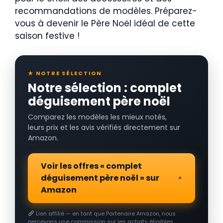
recommandations de modèles. Préparez-
vous à devenir le Père Noël idéal de cette
saison festive !
★ NOTRE SÉLECTION
Notre sélection : complet
déguisement père noël
Comparez les modèles les mieux notés,
leurs prix et les avis vérifiés directement sur
Amazon.
Voir les offres « complet
déguisement père noël » sur
Amazon
Lien affilié — en tant que Partenaire Amazon, nous
percevons une commission sur les achats éligibles.