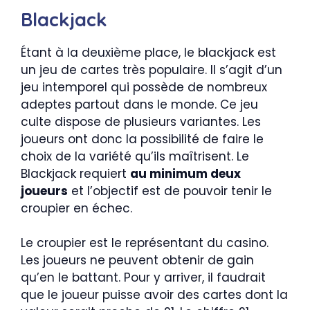
Blackjack
Étant à la deuxième place, le blackjack est
un jeu de cartes très populaire. Il s’agit d’un
jeu intemporel qui possède de nombreux
adeptes partout dans le monde. Ce jeu
culte dispose de plusieurs variantes. Les
joueurs ont donc la possibilité de faire le
choix de la variété qu’ils maîtrisent. Le
Blackjack requiert
au minimum deux
joueurs
et l’objectif est de pouvoir tenir le
croupier en échec.
Le croupier est le représentant du casino.
Les joueurs ne peuvent obtenir de gain
qu’en le battant. Pour y arriver, il faudrait
que le joueur puisse avoir des cartes dont la