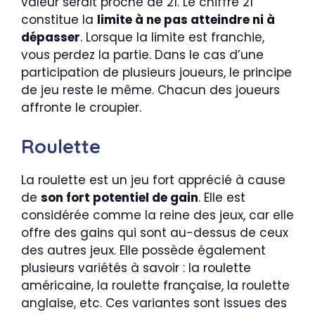
valeur serait proche de 21. Le chiffre 21
constitue la
limite à ne pas atteindre ni à
dépasser
. Lorsque la limite est franchie,
vous perdez la partie. Dans le cas d’une
participation de plusieurs joueurs, le principe
de jeu reste le même. Chacun des joueurs
affronte le croupier.
Roulette
La roulette est un jeu fort apprécié à cause
de
son fort potentiel de gain
. Elle est
considérée comme la reine des jeux, car elle
offre des gains qui sont au-dessus de ceux
des autres jeux. Elle possède également
plusieurs variétés à savoir : la roulette
américaine, la roulette française, la roulette
anglaise, etc. Ces variantes sont issues des