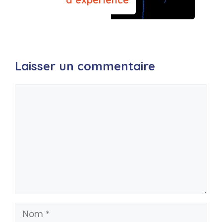
Laisser un commentaire
Commentaire
Nom