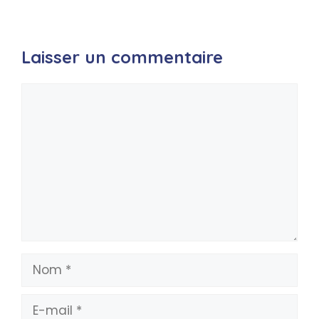
Laisser un commentaire
Commentaire
Nom
E-