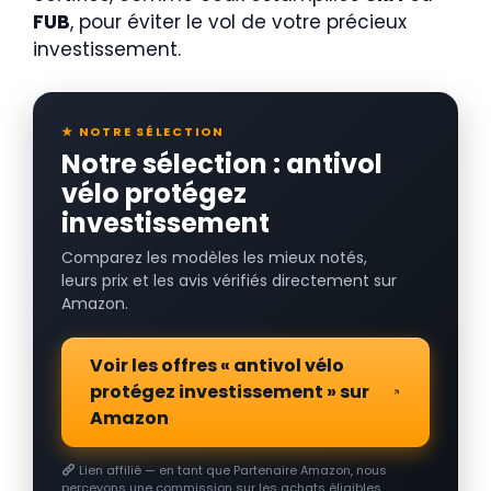
FUB
, pour éviter le vol de votre précieux
investissement.
★ NOTRE SÉLECTION
Notre sélection : antivol
vélo protégez
investissement
Comparez les modèles les mieux notés,
leurs prix et les avis vérifiés directement sur
Amazon.
Voir les offres « antivol vélo
protégez investissement » sur
Amazon
Lien affilié — en tant que Partenaire Amazon, nous
percevons une commission sur les achats éligibles.