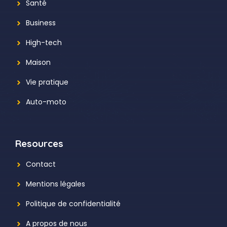
Santé
Business
High-tech
Maison
Vie pratique
Auto-moto
Resources
Contact
Mentions légales
Politique de confidentialité
A propos de nous