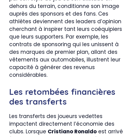
dehors du terrain, conditionne son image
auprès des sponsors et des fans. Ces
athlètes deviennent des leaders d’opinion
cherchant à inspirer tant leurs coéquipiers
que leurs supporters. Par exemple, les
contrats de sponsoring qui les unissent à
des marques de premier plan, allant des
vêtements aux automobiles, illustrent leur
capacité à générer des revenus
considérables.
Les retombées financières
des transferts
Les transferts des joueurs vedettes
impactent directement l’économie des
clubs. Lorsque
Cristiano Ronaldo
est arrivé