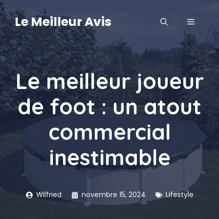
Aller
au
Le Meilleur Avis
MENU
contenu
Le meilleur joueur
de foot : un atout
commercial
inestimable
Wilfried
novembre 15, 2024
Lifestyle