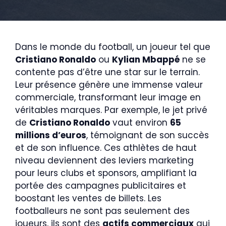
Dans le monde du football, un joueur tel que
Cristiano Ronaldo
ou
Kylian Mbappé
ne se
contente pas d’être une star sur le terrain.
Leur présence génère une immense valeur
commerciale, transformant leur image en
véritables marques. Par exemple, le jet privé
de
Cristiano Ronaldo
vaut environ
65
millions d’euros
, témoignant de son succès
et de son influence. Ces athlètes de haut
niveau deviennent des leviers marketing
pour leurs clubs et sponsors, amplifiant la
portée des campagnes publicitaires et
boostant les ventes de billets. Les
footballeurs ne sont pas seulement des
joueurs, ils sont des
actifs commerciaux
qui