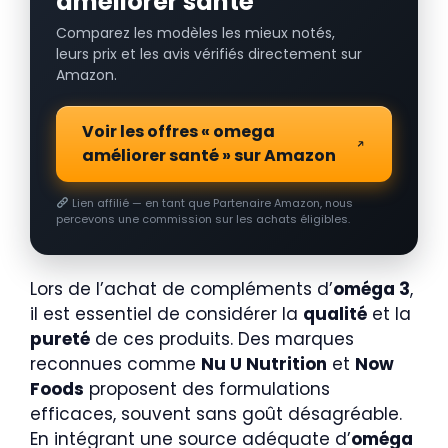
améliorer santé
Comparez les modèles les mieux notés,
leurs prix et les avis vérifiés directement sur
Amazon.
Voir les offres « omega
améliorer santé » sur Amazon
Lien affilié — en tant que Partenaire Amazon, nous
percevons une commission sur les achats éligibles.
Lors de l’achat de compléments d’
oméga 3
,
il est essentiel de considérer la
qualité
et la
pureté
de ces produits. Des marques
reconnues comme
Nu U Nutrition
et
Now
Foods
proposent des formulations
efficaces, souvent sans goût désagréable.
En intégrant une source adéquate d’
oméga