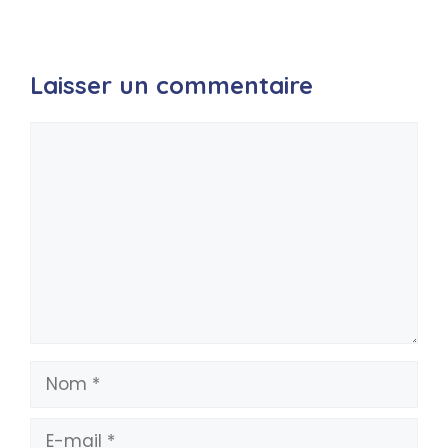
Laisser un commentaire
Commentaire
Nom
E-