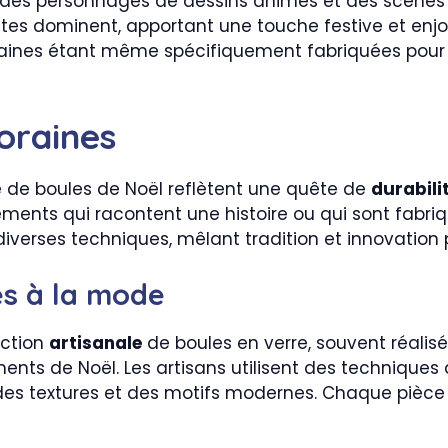
e, des personnages de dessins animés et des scènes
llantes dominent, apportant une touche festive et en
 certaines étant même spécifiquement fabriquées 
oraines
e de boules de Noël reflètent une quête de
durabili
nts qui racontent une histoire ou qui sont fabriqu
iverses techniques, mêlant tradition et innovation
es à la mode
uction
artisanale
de boules en verre, souvent réalisé
s de Noël. Les artisans utilisent des techniques de
es textures et des motifs modernes. Chaque pièce 