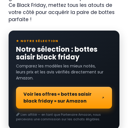
Ce Black Friday, mettez tous les atouts de
votre côté pour acquérir la paire de bottes
parfaite !
★ NOTRE SÉLECTION
Notre sélection : bottes
saisir black friday
Comparez les modèles les mieux notés,
leurs prix et les avis vérifiés directement sur
Amazon.
Voir les offres « bottes saisir
black friday » sur Amazon
Lien affilié — en tant que Partenaire Amazon, nous
percevons une commission sur les achats éligibles.