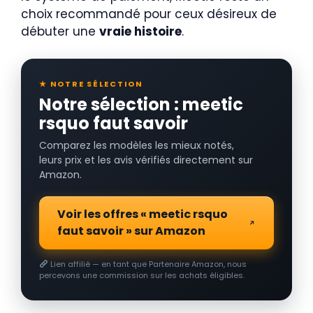
choix recommandé pour ceux désireux de
débuter une
vraie histoire
.
★ NOTRE SÉLECTION
Notre sélection : meetic
rsquo faut savoir
Comparez les modèles les mieux notés,
leurs prix et les avis vérifiés directement sur
Amazon.
Voir les offres « meetic rsquo
faut savoir » sur Amazon
Lien affilié — en tant que Partenaire Amazon, nous
percevons une commission sur les achats éligibles.