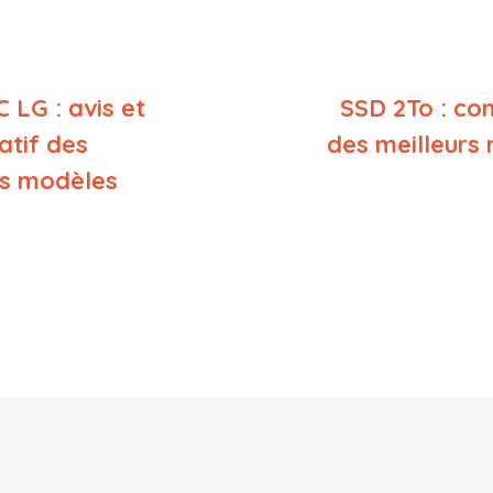
 LG : avis et
SSD 2To : co
tif des
des meilleurs
rs modèles