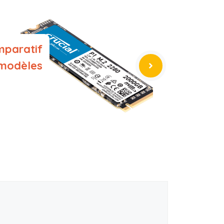
mparatif
 modèles