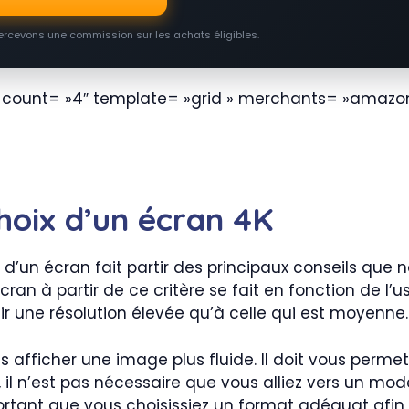
percevons une commission sur les achats éligibles.
 count= »4″ template= »grid » merchants= »amazon
hoix d’un écran 4K
 d’un écran fait partir des principaux conseils que
ran à partir de ce critère se fait en fonction de l’u
r une résolution élevée qu’à celle qui est moyenne.
us afficher une image plus fluide. Il doit vous perme
u, il n’est pas nécessaire que vous alliez vers un mo
portant que vous choisissiez un format adéquat afin 