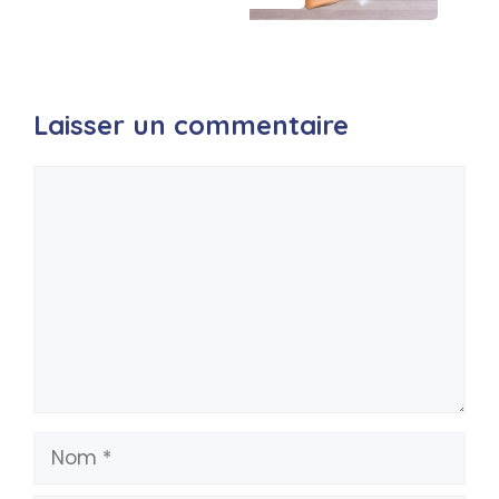
Laisser un commentaire
Commentaire
Nom