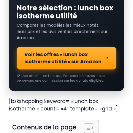
Notre sélection : lunch box
isotherme utilité
Comparez les modèles les mieux notés,
leurs prix et les avis vérifiés directement sur
Amazon.
Voir les offres « lunch box
isotherme utilité » sur Amazon
Lien affilié — en tant que Partenaire Amazon, nous
percevons une commission sur les achats éligibles.
[bzkshopping keyword= »lunch box
isotherme » count= »4″ template= »grid »]
Contenus de la page