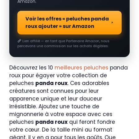
Amazon.
Voir les offres « peluches panda
roux ajouter » sur Amazon
Lien affilié — en tant que Partenaire Amazon, nous
percevons une commission sur les achats éligibles.
Découvrez les 10
meilleures peluches
panda
roux pour égayer votre collection de
peluches
panda roux
. Ces adorables
créatures sont connues pour leur
apparence unique et leur douceur
irrésistible. Ajoutez une touche de
mignonnerie à votre espace avec ces
peluches
panda roux
qui feront fondre
votre cœur. De la taille mini au format
géant, il y en a pour tous les goûts. Que