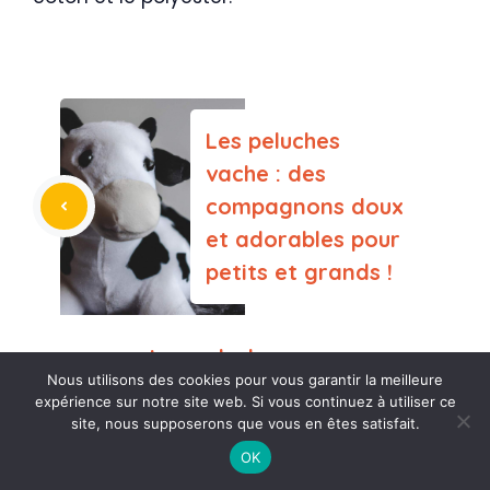
Les peluches
vache : des
compagnons doux
et adorables pour
petits et grands !
Les peluches
Nous utilisons des cookies pour vous garantir la meilleure
Winnie l’Ourson :
expérience sur notre site web. Si vous continuez à utiliser ce
une compagnie
site, nous supposerons que vous en êtes satisfait.
douce et
OK
rassurante pour