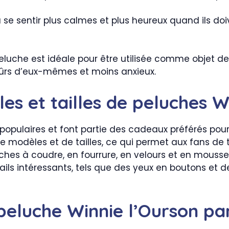
 se sentir plus calmes et plus heureux quand ils doi
eluche est idéale pour être utilisée comme objet de
sûrs d’eux-mêmes et moins anxieux.
es et tailles de peluches W
populaires et font partie des cadeaux préférés pour l
e modèles et de tailles, ce qui permet aux fans de
luches à coudre, en fourrure, en velours et en mouss
ls intéressants, tels que des yeux en boutons et de
peluche Winnie l’Ourson pa