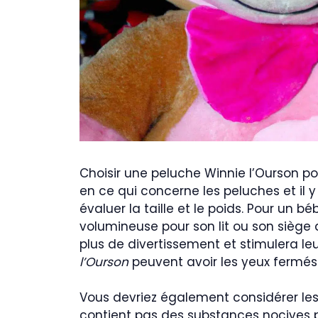
Choisir une peluche Winnie l’Ourson po
en ce qui concerne les peluches et il y
évaluer la taille et le poids. Pour un 
volumineuse pour son lit ou son siège d
plus de divertissement et stimulera le
l’Ourson
peuvent avoir les yeux fermés o
Vous devriez également considérer les 
contient pas des substances nocives 