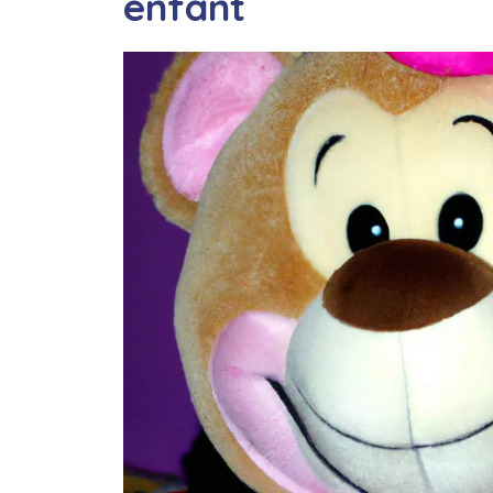
enfant