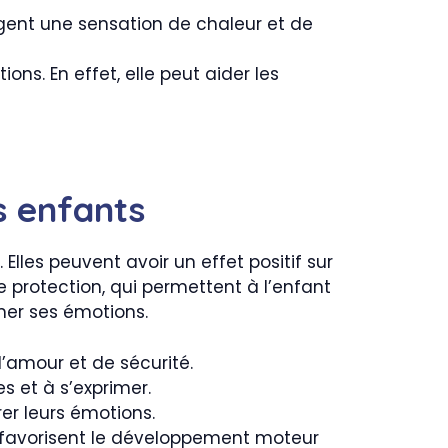
gent une sensation de chaleur et de
s. En effet, elle peut aider les
s enfants
Elles peuvent avoir un effet positif sur
e protection, qui permettent à l’enfant
mer ses émotions.
’amour et de sécurité.
s et à s’exprimer.
er leurs émotions.
ui favorisent le développement moteur