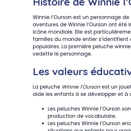
Histoire de Winnie l
Winnie l’Ourson est un personnage de l’
aventures de Winnie l’Ourson ont été in
icône mondiale. Elle est particulièreme
familles du monde entier s’identifient 
populaires. La première peluche winnie 
vedette le personnage.
Les valeurs éducati
La peluche
Winnie l’Ourson
est un jouet
aide les enfants à se développer et à
Les peluches Winnie l’Ourson sont
production de vocabulaire.
Les peluches Winnie l’Ourson enc
situations aux enfants pour organ