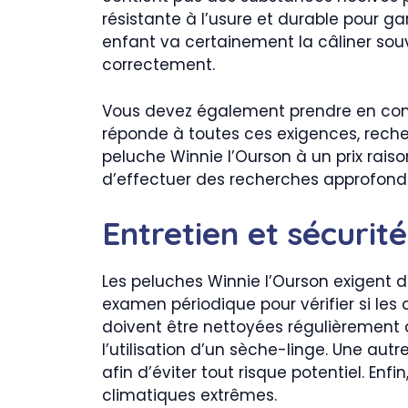
résistante à l’usure et durable pour gar
enfant va certainement la câliner souve
correctement.
Vous devez également prendre en comp
réponde à toutes ces exigences, recher
peluche Winnie l’Ourson à un prix rais
d’effectuer des recherches approfond
Entretien et sécurit
Les peluches Winnie l’Ourson exigent d
examen périodique pour vérifier si les 
doivent être nettoyées régulièrement av
l’utilisation d’un sèche-linge. Une autr
afin d’éviter tout risque potentiel. Enf
climatiques extrêmes.