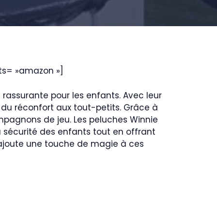
nts= »amazon »]
assurante pour les enfants. Avec leur
 du réconfort aux tout-petits. Grâce à
 compagnons de jeu. Les peluches Winnie
 sécurité des enfants tout en offrant
 ajoute une touche de magie à ces