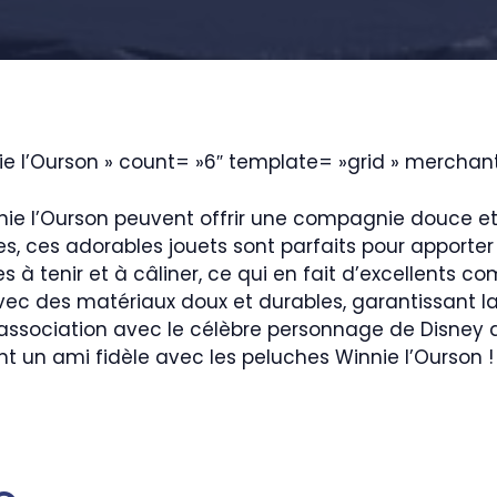
e l’Ourson » count= »6″ template= »grid » mercha
e l’Ourson peuvent offrir une compagnie douce et r
es, ces adorables jouets sont parfaits pour apporter
es à tenir et à câliner, ce qui en fait d’excellents
ec des matériaux doux et durables, garantissant la
r association avec le célèbre personnage de Disney
ant un ami fidèle avec les peluches Winnie l’Ourson !