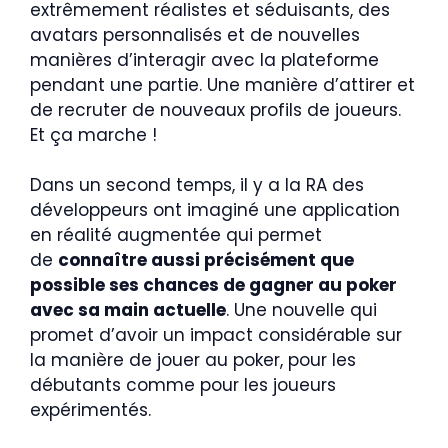
extrêmement réalistes et séduisants, des
avatars personnalisés et de nouvelles
manières d’interagir avec la plateforme
pendant une partie. Une manière d’attirer et
de recruter de nouveaux profils de joueurs.
Et ça marche !
Dans un second temps, il y a la RA des
développeurs ont imaginé une application
en réalité augmentée qui permet
de
connaître aussi précisément que
possible ses chances de gagner au poker
avec sa main actuelle
. Une nouvelle qui
promet d’avoir un impact considérable sur
la manière de jouer au poker, pour les
débutants comme pour les joueurs
expérimentés.