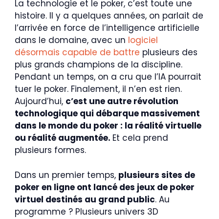
La technologie et le poker, c’est toute une
histoire. Il y a quelques années, on parlait de
l’arrivée en force de l’intelligence artificielle
dans le domaine, avec un
logiciel
désormais capable de battre
plusieurs des
plus grands champions de la discipline.
Pendant un temps, on a cru que l’IA pourrait
tuer le poker. Finalement, il n’en est rien.
Aujourd’hui,
c’est une autre révolution
technologique qui débarque massivement
dans le monde du poker : la réalité virtuelle
ou réalité augmentée.
Et cela prend
plusieurs formes.
Dans un premier temps,
plusieurs sites de
poker en ligne ont lancé des jeux de poker
virtuel destinés au grand public
. Au
programme ? Plusieurs univers 3D