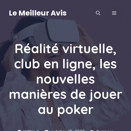
Aller
au
Le Meilleur Avis
MENU
contenu
Réalité virtuelle,
club en ligne, les
nouvelles
manières de jouer
au poker