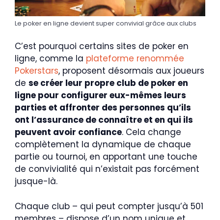
Le poker en ligne devient super convivial grâce aux clubs
C’est pourquoi certains sites de poker en
ligne, comme la
plateforme renommée
Pokerstars
, proposent désormais aux joueurs
de
se créer leur propre club de poker en
ligne pour configurer eux-mêmes leurs
parties et affronter des personnes qu’ils
ont l’assurance de connaître et en qui ils
peuvent avoir confiance
. Cela change
complètement la dynamique de chaque
partie ou tournoi, en apportant une touche
de convivialité qui n’existait pas forcément
jusque-là.
Chaque club – qui peut compter jusqu’à 501
membres – dispose d’un nom unique et