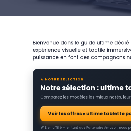
Bienvenue dans le guide ultime dédié au
expérience visuelle et tactile immersive
puissance en font des compagnons nu
★ NOTRE SÉLECTION
Notre sélection : ultime 
Comparez les modèles les mieux notés, leurs 
Voir les offres « ultime tablette
Lien affilié — en tant que Partenaire Amazon, nous 