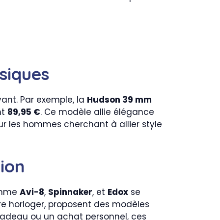
siques
vant. Par exemple, la
Hudson 39 mm
nt
89,95 €
. Ce modèle allie élégance
ur les hommes cherchant à allier style
ion
comme
Avi-8
,
Spinnaker
, et
Edox
se
ire horloger, proposent des modèles
 cadeau ou un achat personnel, ces