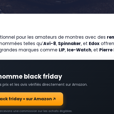
ionnel pour les amateurs de montres avec des
rem
enommées telles qu’
Avi-8
,
Spinnaker
, et
Edox
offren
e grandes marques comme
LIP
,
Ice-Watch
, et
Pierre
 homme black friday
prix et les avis vérifiés directement sur Amazon.
lack friday » sur Amazon
percevons une commission sur les achats éligibles.