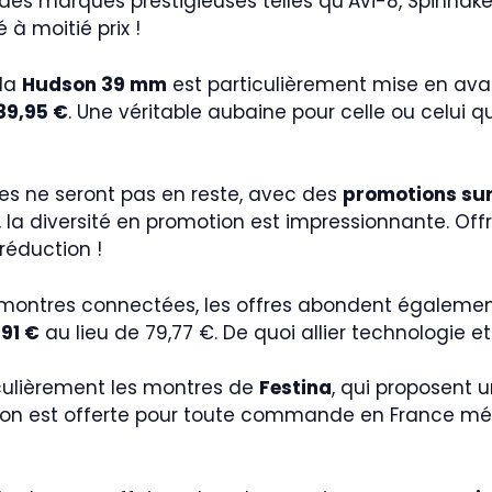
 des marques prestigieuses telles qu’Avi-8, Spinnak
à moitié prix !
 la
Hudson 39 mm
est particulièrement mise en avant
89,95 €
. Une véritable aubaine pour celle ou celui q
s ne seront pas en reste, avec des
promotions sur
a diversité en promotion est impressionnante. Offre
réduction !
 montres connectées, les offres abondent égalemen
,91 €
au lieu de 79,77 €. De quoi allier technologie et 
iculièrement les montres de
Festina
, qui proposent 
aison est offerte pour toute commande en France métr