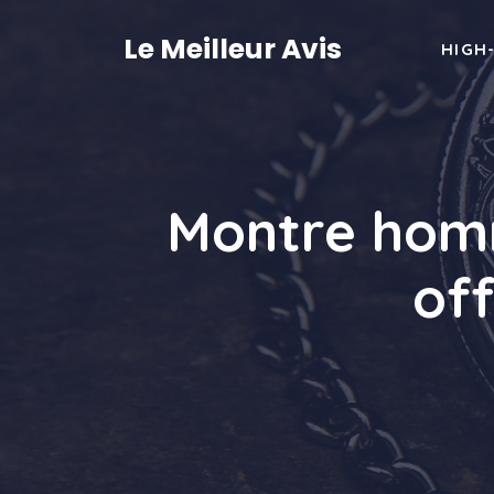
Aller
au
Le Meilleur Avis
HIGH
contenu
Montre homm
of