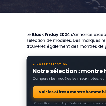
Le
Black Friday 2024
s’annonce except
sélection de modèles. Des marques r
trouverez également des montres d
★ NOTRE SÉLECTION
Notre sélection : montre
Comparez les modèles les mieux notés, leurs 
Voir les offres « montre homme b
Lien affilié — en tant que Partenaire Amazon, nous 