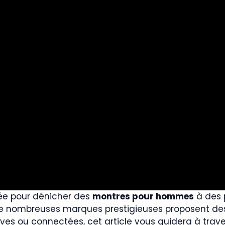
vée pour dénicher des
montres pour hommes
à des 
de nombreuses marques prestigieuses proposent des o
es ou connectées, cet article vous guidera à traver