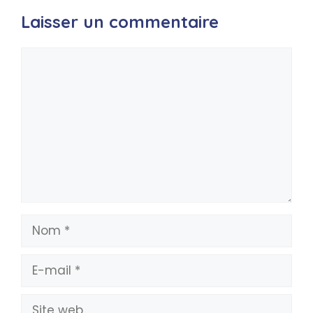
Laisser un commentaire
Commentaire
Nom
E-
mail
Site