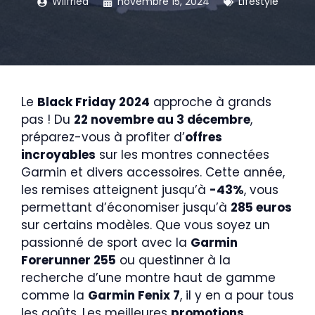
Wilfried
novembre 15, 2024
Lifestyle
Le
Black Friday 2024
approche à grands
pas ! Du
22 novembre au 3 décembre
,
préparez-vous à profiter d’
offres
incroyables
sur les montres connectées
Garmin et divers accessoires. Cette année,
les remises atteignent jusqu’à
-43%
, vous
permettant d’économiser jusqu’à
285 euros
sur certains modèles. Que vous soyez un
passionné de sport avec la
Garmin
Forerunner 255
ou questinner à la
recherche d’une montre haut de gamme
comme la
Garmin Fenix 7
, il y en a pour tous
les goûts. Les meilleures
promotions