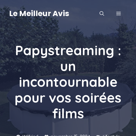
Aller
au
Le Meilleur Avis
MENU
contenu
Papystreaming :
un
incontournable
pour vos soirées
films