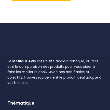
Le Meilleur Avis
est un site dédié à l’analyse, au test
et à la comparaison des produits pour vous aider à
faire les meilleurs choix. Avec nos avis fiables et
objectifs, trouvez rapidement le produit idéal adapté à
vos besoins.
Thématique