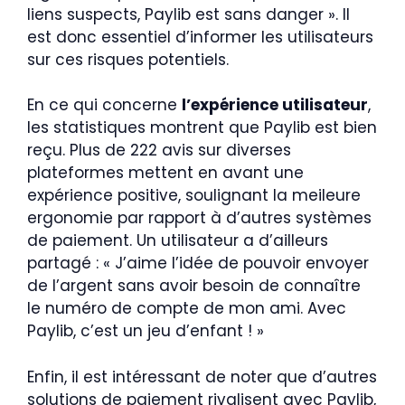
liens suspects, Paylib est sans danger ». Il
est donc essentiel d’informer les utilisateurs
sur ces risques potentiels.
En ce qui concerne
l’expérience utilisateur
,
les statistiques montrent que Paylib est bien
reçu. Plus de 222 avis sur diverses
plateformes mettent en avant une
expérience positive, soulignant la meileure
ergonomie par rapport à d’autres systèmes
de paiement. Un utilisateur a d’ailleurs
partagé : « J’aime l’idée de pouvoir envoyer
de l’argent sans avoir besoin de connaître
le numéro de compte de mon ami. Avec
Paylib, c’est un jeu d’enfant ! »
Enfin, il est intéressant de noter que d’autres
solutions de paiement rivalisent avec Paylib,