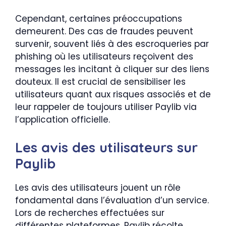
Cependant, certaines préoccupations
demeurent. Des cas de fraudes peuvent
survenir, souvent liés à des escroqueries par
phishing où les utilisateurs reçoivent des
messages les incitant à cliquer sur des liens
douteux. Il est crucial de sensibiliser les
utilisateurs quant aux risques associés et de
leur rappeler de toujours utiliser Paylib via
l’application officielle.
Les avis des utilisateurs sur
Paylib
Les avis des utilisateurs jouent un rôle
fondamental dans l’évaluation d’un service.
Lors de recherches effectuées sur
différentes plateformes, Paylib récolte