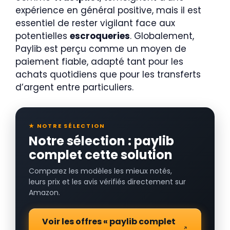
expérience en général positive, mais il est
essentiel de rester vigilant face aux
potentielles
escroqueries
. Globalement,
Paylib est perçu comme un moyen de
paiement fiable, adapté tant pour les
achats quotidiens que pour les transferts
d’argent entre particuliers.
★ NOTRE SÉLECTION
Notre sélection : paylib
complet cette solution
Comparez les modèles les mieux notés,
leurs prix et les avis vérifiés directement sur
Amazon.
Voir les offres « paylib complet