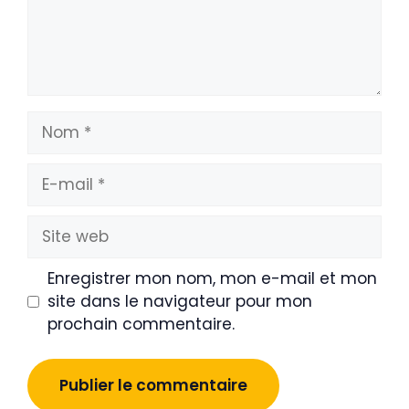
Nom
E-
mail
Site
web
Enregistrer mon nom, mon e-mail et mon
site dans le navigateur pour mon
prochain commentaire.