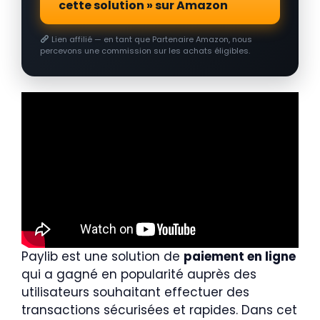
cette solution » sur Amazon
Lien affilié — en tant que Partenaire Amazon, nous
percevons une commission sur les achats éligibles.
Paylib est une solution de
paiement en ligne
qui a gagné en popularité auprès des
utilisateurs souhaitant effectuer des
transactions sécurisées et rapides. Dans cet