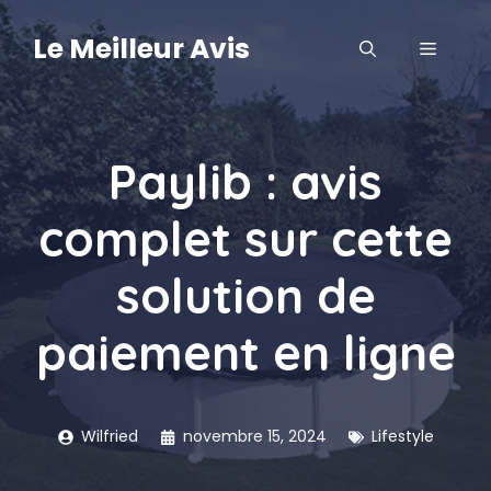
Aller
au
Le Meilleur Avis
MENU
contenu
Paylib : avis
complet sur cette
solution de
paiement en ligne
Wilfried
novembre 15, 2024
Lifestyle