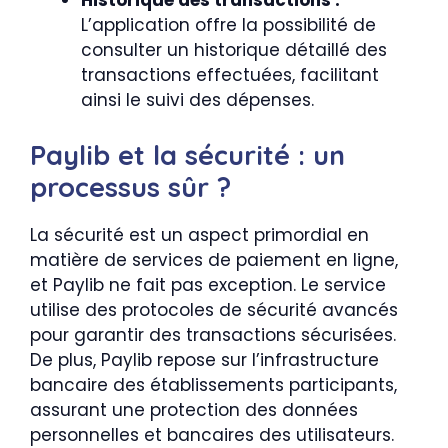
Historique des transactions :
L’application offre la possibilité de
consulter un historique détaillé des
transactions effectuées, facilitant
ainsi le suivi des dépenses.
Paylib et la sécurité : un
processus sûr ?
La sécurité est un aspect primordial en
matière de services de paiement en ligne,
et Paylib ne fait pas exception. Le service
utilise des protocoles de sécurité avancés
pour garantir des transactions sécurisées.
De plus, Paylib repose sur l’infrastructure
bancaire des établissements participants,
assurant une protection des données
personnelles et bancaires des utilisateurs.