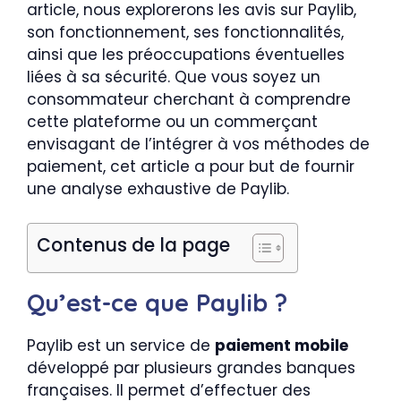
article, nous explorerons les avis sur Paylib,
son fonctionnement, ses fonctionnalités,
ainsi que les préoccupations éventuelles
liées à sa sécurité. Que vous soyez un
consommateur cherchant à comprendre
cette plateforme ou un commerçant
envisagant de l’intégrer à vos méthodes de
paiement, cet article a pour but de fournir
une analyse exhaustive de Paylib.
Contenus de la page
Qu’est-ce que Paylib ?
Paylib est un service de
paiement mobile
développé par plusieurs grandes banques
françaises. Il permet d’effectuer des