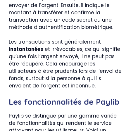
envoyer de l’argent. Ensuite, il indique le
montant à transférer et confirme la
transaction avec un code secret ou une
méthode d’authentification biométrique.
Les transactions sont généralement
instantanées
et irrévocables, ce qui signifie
qu’une fois l’argent envoyé, il ne peut pas
être récupéré. Cela encourage les
utilisateurs à être prudents lors de l’envoi de
fonds, surtout si la personne à qui ils
envoient de l’argent est inconnue.
Les fonctionnalités de Paylib
Paylib se distingue par une gamme variée
de fonctionnalités qui rendent le service
attrayant pour les utilisateurs. Voici un