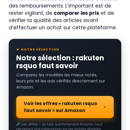
des remboursements. L’important est de
rester vigilant, de
comparer les prix
et de
vérifier la qualité des articles avant
d’effectuer un achat sur cette plateforme.
★ NOTRE SÉLECTION
Notre sélection : rakuten
rsquo faut savoir
Comparez les modèles les mieux notés,
leurs prix et les avis vérifiés directement sur
Amazon.
Voir les offres « rakuten rsquo
faut savoir » sur Amazon
Lien affilié — en tant que Partenaire Amazon, nous
percevons une commission sur les achats éligibles.