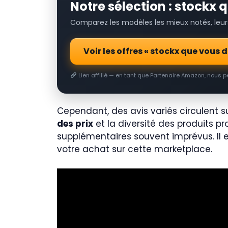
Notre sélection : stockx
Comparez les modèles les mieux notés, leurs 
Voir les offres « stockx que vous
Lien affilié — en tant que Partenaire Amazon, nous 
Cependant, des avis variés circulent su
des prix
et la diversité des produits pr
supplémentaires souvent imprévus. Il 
votre achat sur cette marketplace.