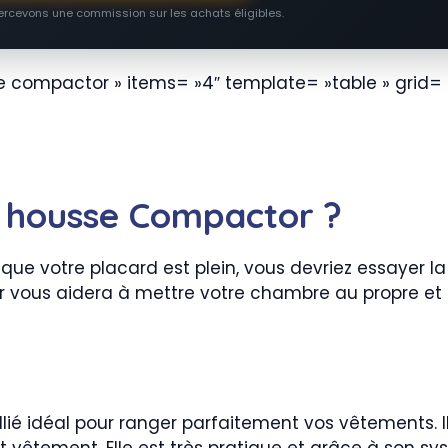
percevons une commission sur les achats éligibles.
 compactor » items= »4″ template= »table » grid= 
e housse Compactor ?
t que votre placard est plein, vous devriez essaye
 vous aidera à mettre votre chambre au propre et d
lié idéal pour ranger parfaitement vos vêtements. Il
 vêtement. Elle est très pratique et grâce à son sy