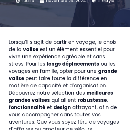
Louise
novembre 24, 2024
Lifestyle
Lorsqu’il s’agit de partir en voyage, le choix
de la
valise
est un élément essentiel pour
vivre une expérience agréable et sans
stress. Pour les
longs déplacements
ou les
voyages en famille, opter pour une
grande
valise
peut faire toute la différence en
matière de capacité et d’organisation.
Découvrez notre sélection des
meilleures
grandes valises
qui allient
robustesse
,
fonctionnalité
et
design
attrayant, afin de
vous accompagner dans toutes vos
aventures. Que vous soyez féru de voyages
d’affaires ou amateur de séjours