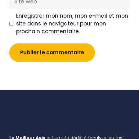
web
Enregistrer mon nom, mon e-mail et mon
site dans le navigateur pour mon
prochain commentaire.
Le Meilleur Avis
est un site dédié à l’analyse, au test