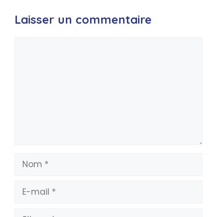
Laisser un commentaire
Commentaire
Nom
E-
mail
Site