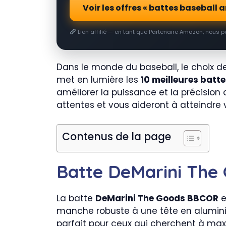
Voir les offres « battes basebal
Lien affilié — en tant que Partenaire Amazon, nous 
Dans le monde du baseball, le choix de
met en lumière les
10 meilleures batt
améliorer la puissance et la précisio
attentes et vous aideront à atteindre v
Contenus de la page
Batte DeMarini The
La batte
DeMarini The Goods BBCOR
e
manche robuste à une tête en aluminiu
parfait pour ceux qui cherchent à max