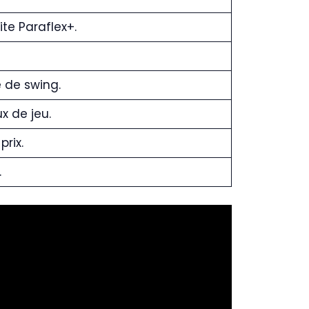
te Paraflex+.
e de swing.
x de jeu.
rix.
.