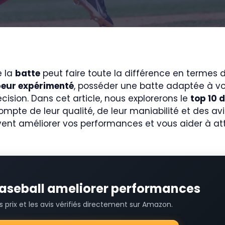
e la
batte
peut faire toute la différence en termes 
eur expérimenté
, posséder une batte adaptée à vot
ision. Dans cet article, nous explorerons le
top 10 
ompte de leur qualité, de leur maniabilité et des av
nt améliorer vos performances et vous aider à a
 baseball ameliorer performances
prix et les avis vérifiés directement sur Amazon.