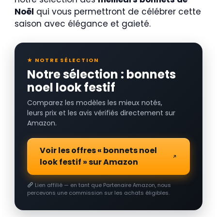
Noël
qui vous permettront de célébrer cette
saison avec élégance et gaieté.
★ NOTRE SÉLECTION
Notre sélection : bonnets
noel look festif
Comparez les modèles les mieux notés,
leurs prix et les avis vérifiés directement sur
Amazon.
Voir les offres « bonnets noel
look festif » sur Amazon
Lien affilié — en tant que Partenaire Amazon, nous
percevons une commission sur les achats éligibles.