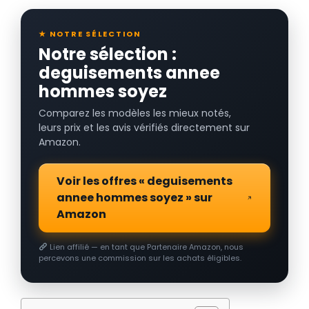
★ NOTRE SÉLECTION
Notre sélection :
deguisements annee
hommes soyez
Comparez les modèles les mieux notés,
leurs prix et les avis vérifiés directement sur
Amazon.
Voir les offres « deguisements
annee hommes soyez » sur
Amazon
Lien affilié — en tant que Partenaire Amazon, nous
percevons une commission sur les achats éligibles.