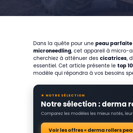
Dans la quête pour une
peau parfaite
microneedling
, cet appareil à micro-a
cherchiez à atténuer des
cicatrices
, 
essentiel. Cet article présente le
top 10
modèle qui répondra à vos besoins spé
★ NOTRE SÉLECTION
Notre sélection : derma r
Comparez les modèles les mieux notés, leurs 
Voir les offres « derma rollers p