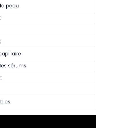
 la peau
t
s
apillaire
 des sérums
e
ibles