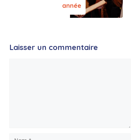
année
Laisser un commentaire
Commentaire
Nom