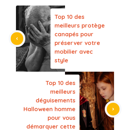
Top 10 des
meilleurs protège
canapés pour
préserver votre
mobilier avec
style
Top 10 des
meilleurs
déguisements
Halloween homme
pour vous
démarquer cette