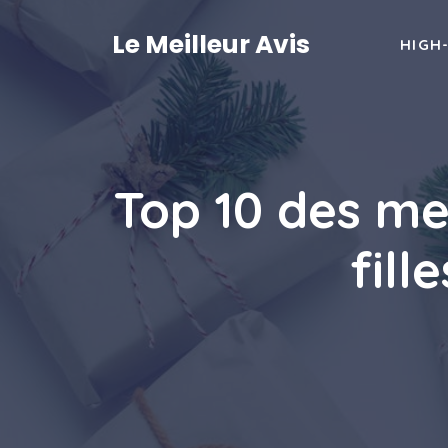
Aller
au
Le Meilleur Avis
HIGH
contenu
Top 10 des me
fill