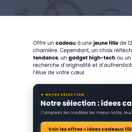
Offrir un
cadeau
à une
jeune fille
de 12
charnière. Cependant, un choix réfléchi
tendance
, un
gadget high-tech
ou u
recherche d’originalité et d’authentic
l’élue de votre cœur.
★ NOTRE SÉLECTION
Notre sélection : idees c
Comparez les modèles les mieux notés, leurs 
Voir les offres « idees cadeaux fi