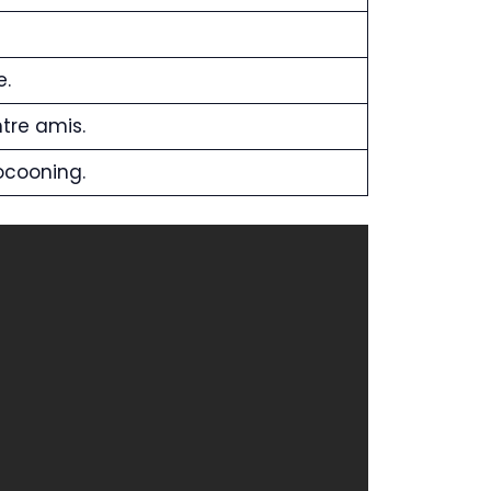
.
tre amis.
ocooning.