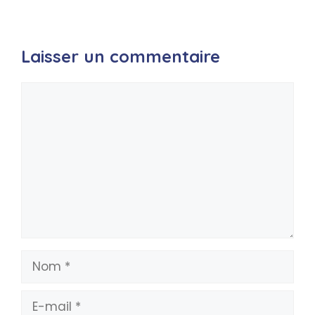
Laisser un commentaire
Commentaire
Nom
E-