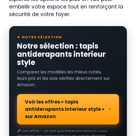
embellir votre espace tout en renforçant la
sécurité de votre foyer.
★ NOTRE SÉLECTION
Notre sélection : tapis
antiderapants interieur
style
Comparez les modèles les mieux notés,
leurs prix et les avis vérifiés directement sur
Amazon.
Voir les offres « tapis
antiderapants interieur style »
sur Amazon
Lien affilié — en tant que Partenaire Amazon, nous
percevons une commission sur les achats éligibles.