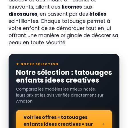
innovants, allant des
licornes
aux
dinosaures
, en passant par des
étoiles
scintillantes. Chaque tatouage permet à
votre enfant de se démarquer tout en lui
offrant une manière originale de décorer sa
peau en toute sécurité.
★ NOTRE SÉLECTION
Notre sélection : tatouages
enfants idees creatives
Comparez les modèles les mieux notés,
leurs prix et les avis vérifiés directement sur
Amazon.
Voir les offres « tatouages
enfants idees creatives » sur