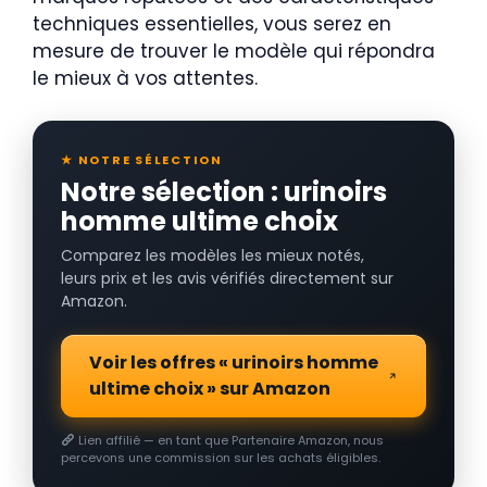
techniques essentielles, vous serez en
mesure de trouver le modèle qui répondra
le mieux à vos attentes.
★ NOTRE SÉLECTION
Notre sélection : urinoirs
homme ultime choix
Comparez les modèles les mieux notés,
leurs prix et les avis vérifiés directement sur
Amazon.
Voir les offres « urinoirs homme
ultime choix » sur Amazon
Lien affilié — en tant que Partenaire Amazon, nous
percevons une commission sur les achats éligibles.