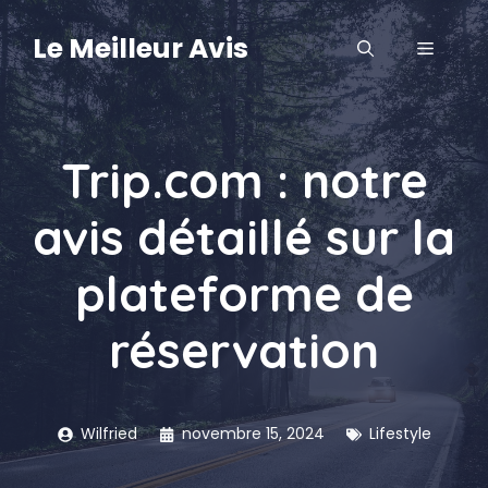
Aller
au
Le Meilleur Avis
MENU
contenu
Trip.com : notre
avis détaillé sur la
plateforme de
réservation
Wilfried
novembre 15, 2024
Lifestyle