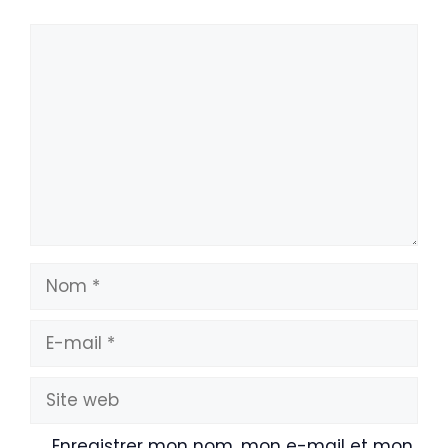
Commentaire
Nom
E-
mail
Site
web
Enregistrer mon nom, mon e-mail et mon