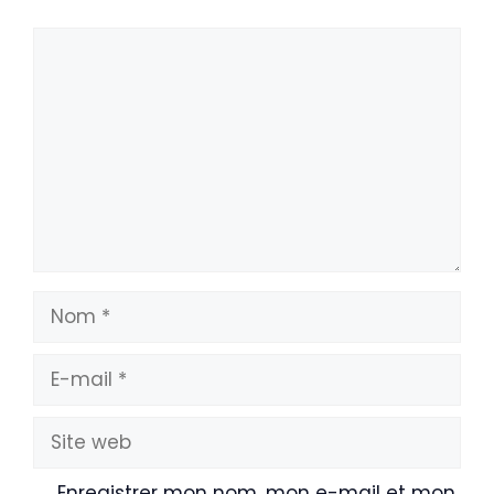
Commentaire
Nom
E-
mail
Site
web
Enregistrer mon nom, mon e-mail et mon