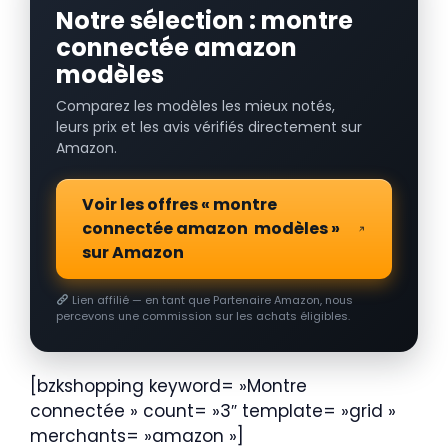
Notre sélection : montre
connectée amazon
modèles
Comparez les modèles les mieux notés,
leurs prix et les avis vérifiés directement sur
Amazon.
Voir les offres « montre
connectée amazon modèles »
sur Amazon
Lien affilié — en tant que Partenaire Amazon, nous
percevons une commission sur les achats éligibles.
[bzkshopping keyword= »Montre
connectée » count= »3″ template= »grid »
merchants= »amazon »]