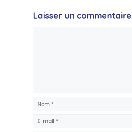
Laisser un commentaire
Commentaire
Nom
E-
mail